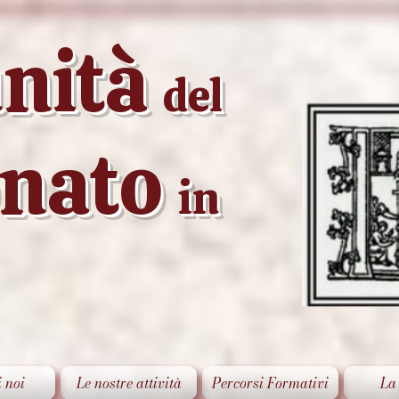
nità
del
onato
in
i noi
Le nostre attività
Percorsi Formativi
La