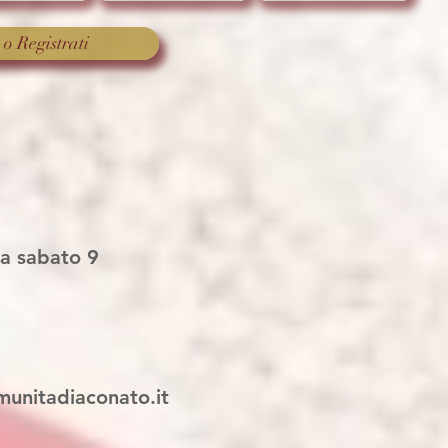
 o Registrati
ma sabato 9
munitad
iaconato.it