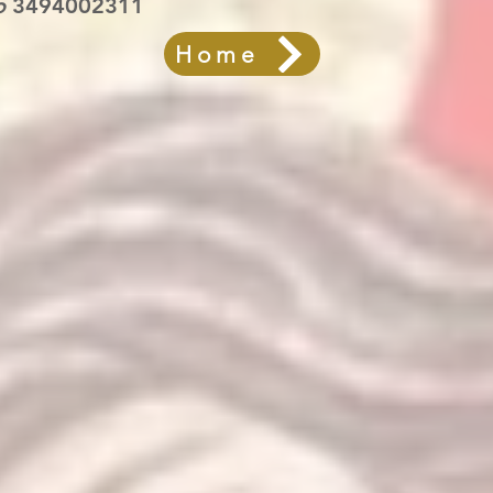
ro
3494002311
Home