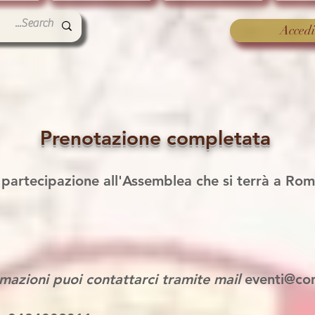
Accedi
Prenotazione completata
 partecipazione all'Assemblea
che si terrà a Ro
.
ormazioni puoi contattarci tramite mail
eventi@co