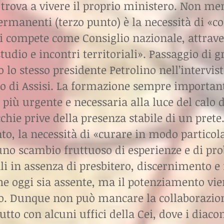
si trova a vivere il proprio ministero. Non m
rmanenti (terzo punto) è la necessità di «co
i compete come Consiglio nazionale, attraver
tudio e incontri territoriali». Passaggio di
 lo stesso presidente Petrolino nell’intervis
o di Assisi. La formazione sempre important
 più urgente e necessaria alla luce del calo d
chie prive della presenza stabile di un prete
to, la necessità di «curare in modo particola
 uno scambio fruttuoso di esperienze e di p
li in assenza di presbitero, discernimento e
he oggi sia assente, ma il potenziamento vie
. Dunque non può mancare la collaborazion
ttutto con alcuni uffici della Cei, dove i di