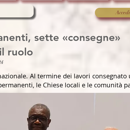
Accedi
anenti, sette «consegne»
il ruolo
24
azionale. Al termine dei lavori consegnato 
 permanenti, le Chiese locali e le comunità p