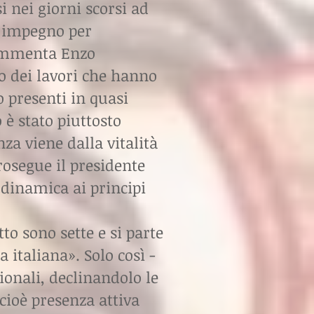
i nei giorni scorsi ad
o impegno per
 commenta Enzo
o dei lavori che hanno
o presenti in quasi
o è stato piuttosto
za viene dalla vitalità
rosegue il presidente
 dinamica ai principi
 sono sette e si parte
a italiana». Solo così -
gionali, declinandolo le
 cioè presenza attiva