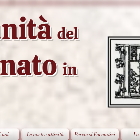
nità
del
onato
in
i noi
Le nostre attività
Percorsi Formativi
La