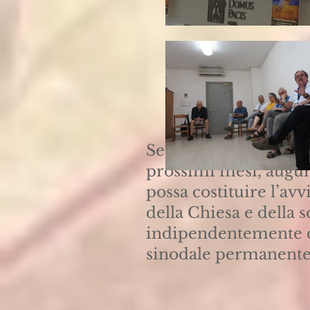
Sette «consegne» su 
prossimi mesi, augura
possa costituire l’av
della Chiesa e della s
indipendentemente d
sinodale permanente