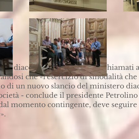
cui i diaconi permanenti sono chiamati a
ndosi che «l’esercizio di sinodalità ch
vio di un nuovo slancio del ministero dia
ocietà - conclude il presidente Petrolino -
al momento contingente, deve seguire
».