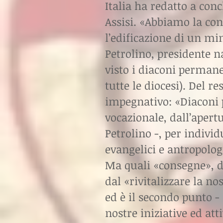
Italia ha redatto a con
Assisi. «Abbiamo la co
l’edificazione di un m
Petrolino, presidente 
visto i diaconi permane
tutte le diocesi). Del re
impegnativo: «Diaconi p
vocazionale, dall’apert
Petrolino -, per indivi
evangelici e antropolog
Ma quali «consegne», d
dal «rivitalizzare la no
ed è il secondo punto - 
nostre iniziative ed att