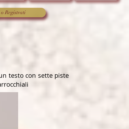
 o Registrati
un testo con sette piste
arrocchiali