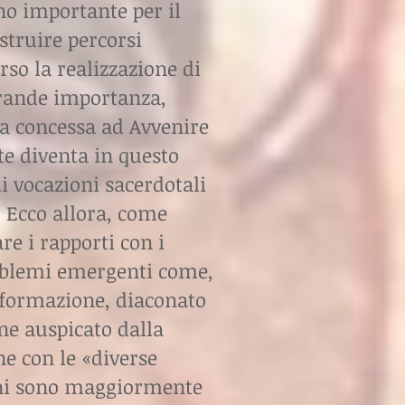
eno importante per il
struire percorsi
so la realizzazione di
 grande importanza,
ta concessa ad Avvenire
e diventa in questo
i vocazioni sacerdotali
. Ecco allora, come
re i rapporti con i
roblemi emergenti come,
 formazione, diaconato
ne auspicato dalla
e con le «diverse
aconi sono maggiormente