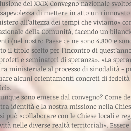
clusione del XXIX Convegno nazionale svoltos
nsapevolezza di mettere in atto un rinnovat
inistero all’altezza dei tempi che viviamo»
nazionale della Comunità, facendo un bilanci
nti (nel nostro Paese ce ne sono 4.800 e son
sto il titolo scelto per l’incontro di quest’ann
rofeti e seminatori di speranza». «La speran
ura ministeriale al processo di sinodalità - p
duare alcuni orientamenti concreti di fedeltà
ici».
unque sono emerse dal convegno? Come detto
stra identità e la nostra missione nella Chies
si può «collaborare con le Chiese locali e re
ività nelle diverse realtà territoriali». Essere