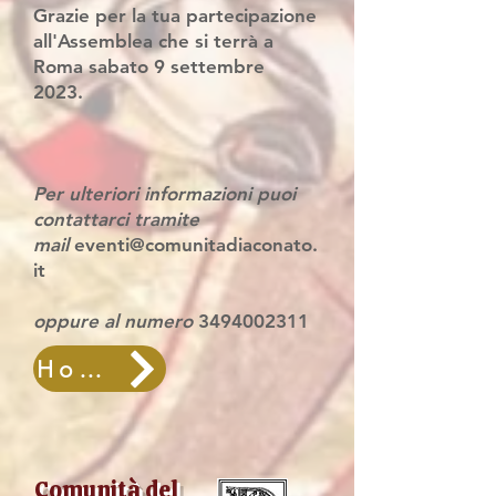
Grazie per la tua partecipazione
all'Assemblea
che si terrà a
Roma sabato 9 settembre
2023.
Per ulteriori informazioni puoi
contattarci tramite
mail
eventi@comunitad
iaconato.
it
oppure al numero
3494002311
Home
Comunità del