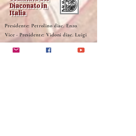
Diaconato in
Italia
Presidente: Petrolino diac. Enzo
Vice - Presidente: Vidoni diac. Luigi
Segretaria: Prof.ssa Rizzi Maria Pina
La nostra mail
Cell
349 400 23 11
Basilica San Lorenzo Fuori le Mura
Piazzale del Verano, 3
00185 Roma