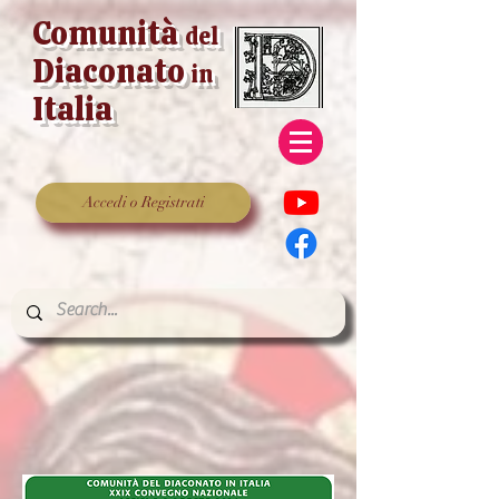
Comunità
del
Diaconato
in
Italia
Accedi o Registrati