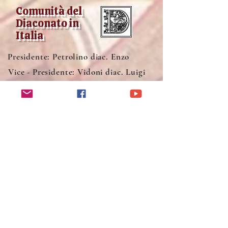
Comunità del
Diaconato in
Italia
Presidente: Petrolino diac. Enzo
Vice - Presidente: Vidoni diac. Luigi
Segretaria: Prof.ssa Rizzi Maria Pina
La nostra mail
Cell
349 400 23 11
Basilica San Lorenzo Fuori le Mura
Piazzale del Verano, 3
00185 Roma