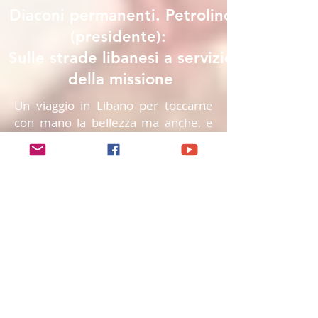
Diaconi permanenti. Petrolino
(presidente):
Sulle strade libanesi a servizio
della missione
Un viaggio in Libano per toccarne
con mano la bellezza ma anche, e
soprattutto, per capire come
aiutare il suo popolo a superare la
grave crisi sociale ed economica
che lo ha ridotto in povertà. Enzo
Petrolino, presidente della
Comunità Diaconato in Italia, traccia
al Sir un bilancio della recente
missione nel Paese dei Cedri (13-21
settembre), condotta con Caritas
Italiana. In cantiere un progetto
solidale e l'organizzazione, per il