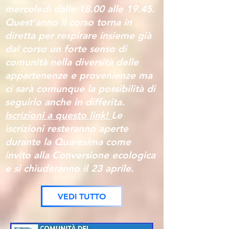
mercoledì dalle 18.00 alle 19.45.
Quest’anno il corso torna in
diretta per respirare insieme già
dal corso un forte senso di
comunità nella diversità delle
appartenenze e provenienze ma
ci sarà comunque la possibilità di
seguirlo anche in differita.
Iscrizioni a questo link!
Le
iscrizioni resteranno aperte
durante la Quaresima come
invito alla Conversione ecologica
e si chiuderanno il 23 aprile.
VEDI TUTTO