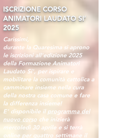
ISCRIZIONE CORSO
ANIMATORI LAUDATO SI’
2025
Carissimi,
durante la Quaresima si aprono
le iscrizioni all'edizione 2025
della Formazione Animatori
Laudato Si', per ispirare e
mobilitare la comunità cattolica a
camminare insieme nella cura
della nostra casa comune e fare
la differenza insieme!
E’ disponibile il
programma del
nuovo corso
che inizierà
mercoledì 30 aprile e si terrà
online per quattro settimane il