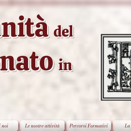
nità
del
onato
in
i noi
Le nostre attività
Percorsi Formativi
La